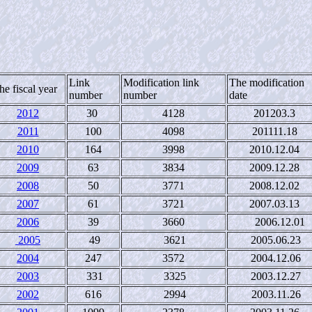
Link
Modification link
The modification
he fiscal year
number
number
date
2012
30
4128
201203.3
2011
100
4098
201111.18
2
010
164
3998
2010.12.04
2009
63
3834
2009.12.28
2008
50
3771
2008.12.02
2007
61
3721
2007.03.13
2006
39
3660
2006.12.01
2005
49
3621
2005.06.23
2004
247
3572
2004.12.06
2003
331
3325
2003.12.27
2002
616
2994
2003.11.26