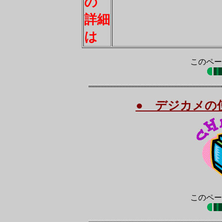
の
詳細
は
このペー
● デジカメの
このペー