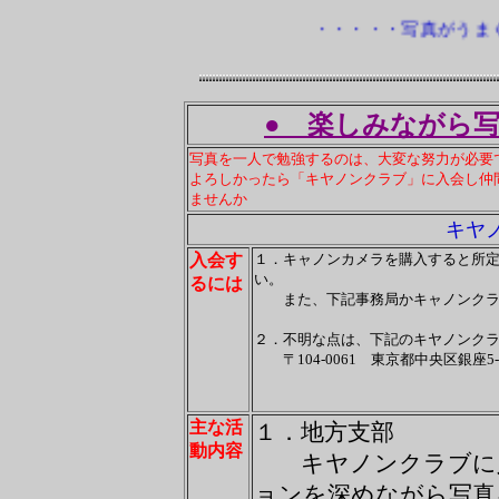
・・・・・写真がう
● 楽しみながら
写真を一人で勉強するのは、大変な努力が必要
よろしかったら「キヤノンクラブ」に入会し仲
ませんか
キヤ
入会す
１．キャノンカメラを購入すると所
い。
るには
また、下記事務局かキャノンクラブ
２．不明な点は、下記のキヤノンク
〒104-0061 東京都中央区銀座5
「キヤノ
ＴＥＬ03-3571-738
主な活
１．地方支部
動内容
キヤノンクラブに入
ョンを深めながら写