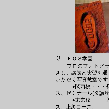
３
．ＥＯＳ学園
ブロのフォトグラフ
きし、講義と実習を
いただく写真教室です
●関西校・・・初級
ス、ゼミナール(９講座
●東京校・・・入門
ス、上級コース、