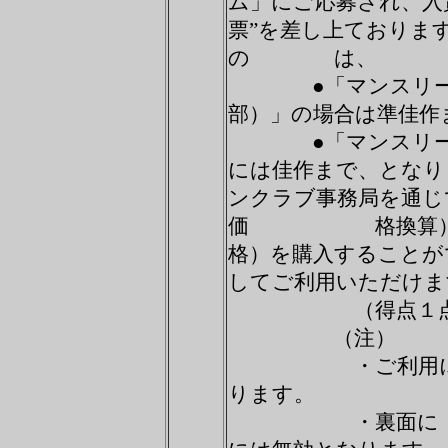
ム」にご応募され、
票”を差し上ておりま
の は、
●「マンスリーア
部）」の場合は準佳作
●「マンスリーア
には佳作まで、と
ンクラブ事務局を通じ
価 格換算）やｃ
格）を購入するこ
してご利用いただけま
（得点１点が５
（注）
・ご利用になれ
ります。
・裏面に「キャ