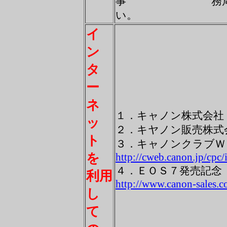
事 務局・奨励
い。
イ
ン
タ
ー
ネ
１．キャノン株式
ッ
２．キヤノン販売
ト
３．キャノンクラブ
を
http://cweb.canon.jp/cpc/
４．ＥＯＳ７発売記
利用
http://www.canon-sales.co
し
て