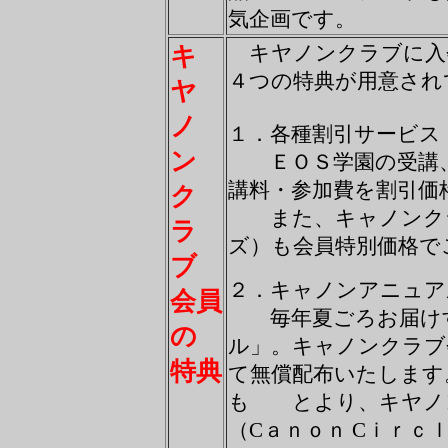
気企画です。
キヤノンクラブに入
キ
４つの特典が用意され
ヤ
ノ
１．各種割引サービス
ン
ＥＯＳ学園の受講、
講料・参加費を割引
ク
また、キャノンクラ
ラ
ズ）も会員特別価格
ブ
２．キャノンアニュア
会員
毎年夏ごろお届けす
の
ル」。キャノンクラ
特典
て無償配布いたします
も とより、キヤノ
（Cａｎｏｎ Cｉｒ