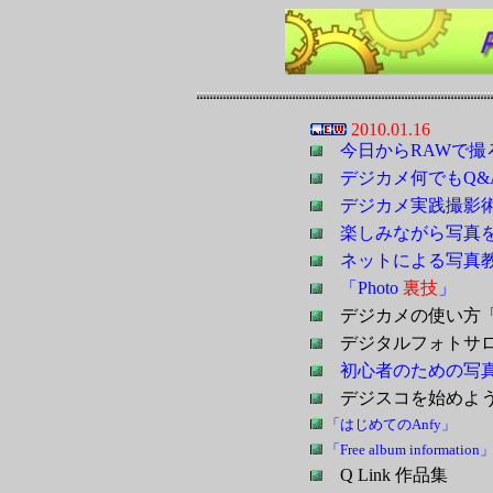
2010.01.16
今日からRAWで撮
デジカメ何でもQ&
デジカメ実践撮影
楽しみながら写真
ネットによる写真
「Photo
裏技
」
デジカメの使い方
デジタルフォトサ
初心者のための写
デジスコを始め
「はじめてのAnfy」
「Free album information
Q Link 作品集