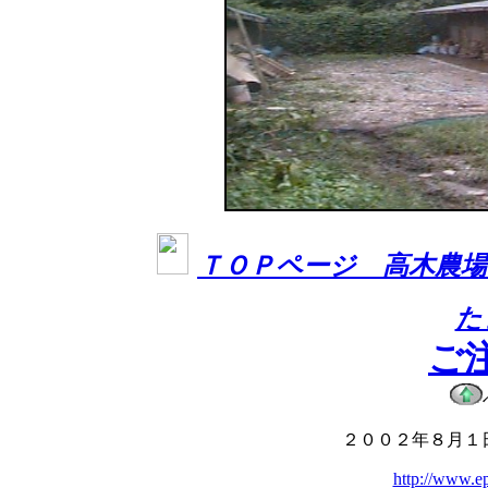
ＴＯＰページ 高木農
た
ご
２００２年８月１
http://www.e