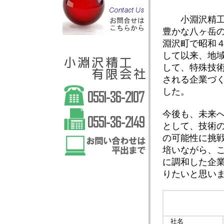
小淵沢精
豊かな八ヶ岳
淵沢町で昭和
して以来、地
して、特殊技
される企業づ
した。
今後も、未来
として、技術
の可能性に挑
培いながら、
に調和した企
りたいと思い
社名