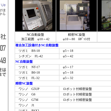
NC自動旋盤
精密NC旋盤
加工範囲 φ10～42
φ10～80 ﾛﾎﾞｯﾄ付
複合加工設備付きNC自動旋盤
ツガミ BS-18
φ5～18
シチズン FL-42
φ5～42
NC自動旋盤
ツガミ NT-17
φ5～17
ツガミ B0-18
φ5～18
ツガミ FL-32
φ5～32
精密NC旋盤
ワシノ G5UP
ロボット付精密旋盤
ワシノ G6
ロボット付精密旋盤
ワシノ G7M
ロボット付精密旋盤
ワシノ J1
ツガミ PAX2