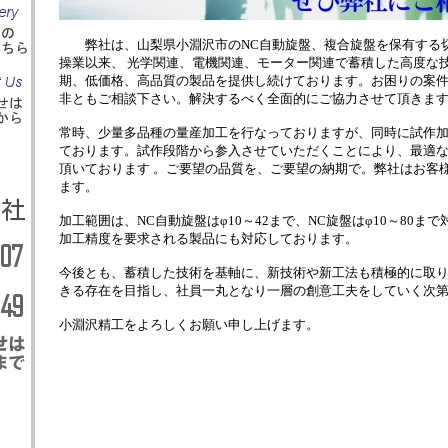
弊社は、山梨県小淵沢市のNC自動旋盤、複合旋盤を保有する
操業以来、
光学関連、電機関連、モーター関連で蓄積した高度な
期、低価格、高品質の製品を提供し続けております。お困りの案
非ともご相談下さい。解決するべく全面的にご協力させて頂きま
常時、少量多品種の量産加工を行なっておりますが、同時に試作
ております。試作段階から参入させていただくことにより、最適な
頂いております
。ご要望の品質を、ご要望の納期で。弊社はお客
ます。
加工範囲は、NC自動旋盤はφ10～42まで、NC旋盤はφ10～80ま
加工精度を要求される製品にも対応しております。
今後とも、蓄積した技術を基軸に、新技術や新工法も積極的に取
きる存在を目指し、社員一丸となり一層の創意工夫をしていく次
小淵沢精工をよろしくお願い申し上げます。