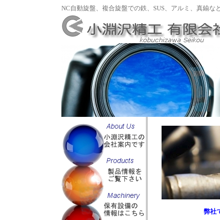
NC自動旋盤、複合旋盤での鉄、SUS、アルミ、真鍮な
弊社